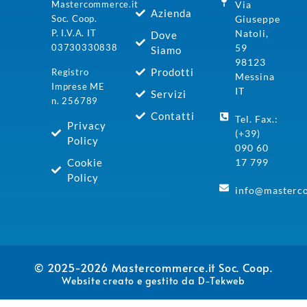
Mastercommerce.it
Via
Azienda
Soc. Coop.
Giuseppe
P. I.V.A. IT
Natoli,
Dove
03730330838
59
Siamo
98123
Prodotti
Registro
Messina
Imprese ME
IT
Servizi
n. 256789
Contatti
Tel. Fax.:
Privacy
(+39)
Policy
090 60
Cookie
17 799
Policy
info@masterc
© 2025-2026
Mastercommerce.it Soc. Coop.
Website creato e gestito da
D-Tekweb