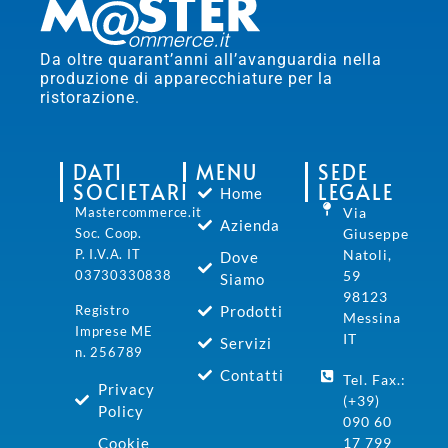
Da oltre quarant’anni all’avanguardia nella
produzione di apparecchiature per la
ristorazione.
DATI
MENU
SEDE
SOCIETARI
LEGALE
Home
Mastercommerce.it
Via
Azienda
Soc. Coop.
Giuseppe
P. I.V.A. IT
Natoli,
Dove
03730330838
59
Siamo
98123
Prodotti
Registro
Messina
Imprese ME
IT
Servizi
n. 256789
Contatti
Tel. Fax.:
Privacy
(+39)
Policy
090 60
Cookie
17 799