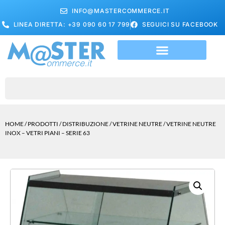
INFO@MASTERCOMMERCE.IT
LINEA DIRETTA: +39 090 60 17 799
SEGUICI SU FACEBOOK
HOME
/
PRODOTTI
/
DISTRIBUZIONE
/
VETRINE NEUTRE
/ VETRINE NEUTRE
INOX – VETRI PIANI – SERIE 63